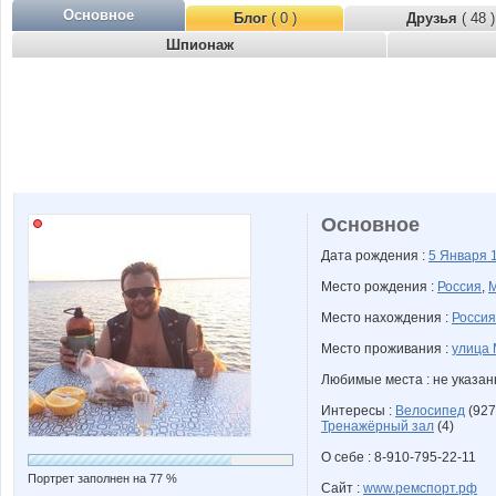
Основное
Блог
( 0 )
Друзья
( 48 )
Шпионаж
Основное
Дата рождения :
5 Января
Место рождения :
Россия
,
М
Место нахождения :
Россия
Место проживания :
улица 
Любимые места : не указа
Интересы :
Велосипед
(927
Тренажёрный зал
(4)
О себе : 8-910-795-22-11
Портрет заполнен на 77 %
Сайт :
www.ремспорт.рф