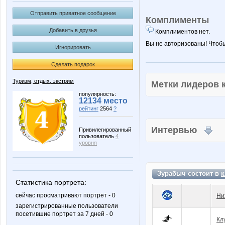
Отправить приватное сообщение
Комплименты
Добавить в друзья
Комплиментов нет.
Вы не авторизованы! Чтоб
Игнорировать
Сделать подарок
Туризм, отдых, экстрим
Метки лидеров
популярность:
12134 место
рейтинг
2564
?
Интервью
Привилегированный
пользователь
4
уровня
Зурабыч состоит в
к
Статистика портрета:
сейчас просматривают портрет - 0
Ни
зарегистрированные пользователи
посетившие портрет за 7 дней - 0
Кл